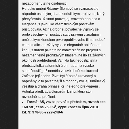
nezapomenutelné osobnosti.
Herecké umění Růženy Šlemové se vyznačovalo
nápadně osobitým, charakteristickým projevem, který
převyšovala už snad pouze její vrozená noblesa a
elegance, s jakou ke všem filmovým postavám
přistupovala. Až na drobné, poválečné výjimky se
proto všechny její postavy staly právem vizuálním i
uměleckým klenotem prvorepublikového filmu, neboť
charismatickou, vždy vysoce elegantně oblečenou
ženu, s darem pikantního konverzačního projevu a
nezaměnitelně pronikavým hlasem, nešlo za žádných
okolností přehlédnout. Vznikla tak nedostižitelná
představitelka salonních úloh – „dam z vysoké
společnosti“, jež neměla ve své době konkurenci.
Zatímco její osobní život byl šťastně urovnaný a
naplněný, o to pikantnější a mnohdy byl její umělecký
vzestup a dráha přinášející i nejedno překvapení .
Autorka předkládá čtenářům knihu, která stojí
rozhodně za přečtení.
Formát A5, vazba pevná s přebalem, rozsah cca
160 str., cena 259 Kč, vyjde koncem října 2010.
ISBN: 978-80-7229-248-6