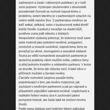
zajímavých a často i zábavných publikací, je v naší
zemi pojmem. Vyzbrojen zkušenostmi z dlouholeté
poradenské činnosti se rozhodl napsat knihu o
problému, kolem kterého je v partnerských vztazích na
celém světě nejvíce živo. S partnerskou nevěrou se
totiž setkal, setkává, nebo v budoucnosti setká téměř
každý člověk. A pokud ji nezažije na vlastní kůži,
postihne zcela jistě někoho z blízkých.
Nespočetné výzkumy potvrzují, že dokonce muži sami
sebe hodnotí jako pokolení nevěrné, polygamní,
cizoložné a mravně uvolněné, naproti tomu ženy se
považují za věrné, monogamní a sexuálně oddané.
Touha po větší rozmanitosti sexuálních partnerek je
společná prakticky všem mužům světa, zatímco ženy
si přejí jednoho trvalého a oddaného partnera. V knize
se dozvíte, že tomu tak vždycky není. A také něco o
příčinách mužské a ženské nevěry.
Čtenáře rozhodně zaujmou pasáže knihy
pojednávající o tom, jak nevěru rozpoznat, jak
zacházet s nevěrným partnerem a jak po nápravě a
případném odpuštění zabránit recidivě. Uspěchaná a
radikální řešení vedou sice k zachování jakési
pomyslné hrdosti, ale často také ke zničení mnoha
životů.
Podle pana doktora není jediným lékem zatloukat,