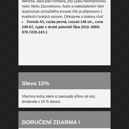
Wericha, další pak Formana, jiný Ljubu Hermannovou
nebo Stellu Zázvorkovou. Autor a nakladatelství Vám
doporučuje od každého kousek.Vše je připraveno z
kvalitních českých surovin. Děkujeme a dobrou chuť.
Formát A5, vazba pevná, rozsah 148 str.,. cena
249 Kč, vyjde v druhé polovině října 2010. ISBN:
978-7229-243-1
Sleva 10%
Všechny knihy, které si zakoupíte přímo od nás,
dostanete s 10 % slevou.
DORUČENÍ ZDARMA !