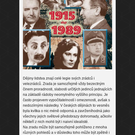
Dějiny lidstva znají celé legie svých zrádců i
velezrádců. Zrada je samozřejmě vždy bezectným
činem proradnosti, slabosti určitých jedinců jednajících
na základě rádoby neomylného vyššího principu. Je
často projevem vypočitatelností i omezenosti, avšak s
nedozírnými následky. V českých dějinách to vesměs
byla kvítka o nic méně odporná a zavrženíhodná jako
všechny jejich světové předobrazy dohromady, ačkoliv
někteří z nich mohli být i naivní idealisté.
Na zradu může být samozřejmě pohlíženo z mnoha
různých pohledů a v důsledku toho může být zpětně i