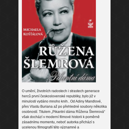
O umění, životních radostech i strastech generace
herců první československé republiky, bylo již v
minulosti vydáno mnoho knih.. Od Adiny Mandlové,
přes Vlastu Buriana až po přehledné soubory několika
osobností. Titulem „Pikantní dáma Růžena Šlemrová“
však dochází v moderní filmové historii k poměrně
zásadnímu momentu, neboť autorka přichází s
ucelenou filmografií této významné a