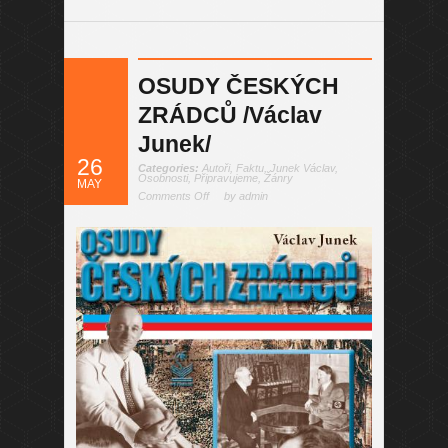
OSUDY ČESKÝCH
ZRÁDCŮ /Václav
Junek/
26
Categories:
Autoři
,
Faktu
,
Junek Václav
,
Osobnosti
,
Připravujeme
,
Žánry
MAY
Comments Off
by admin