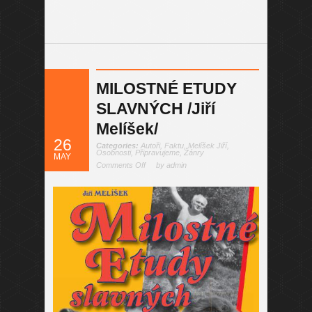
MILOSTNÉ ETUDY
SLAVNÝCH /Jiří
Melíšek/
26
Categories:
Autoři
,
Faktu
,
Melíšek Jiří
,
Osobnosti
,
Připravujeme
,
Žánry
MAY
Comments Off
by admin