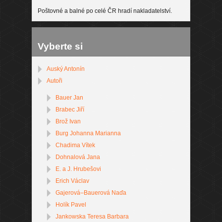
Poštovné a balné po celé ČR hradí nakladatelství.
Vyberte si
Auský Antonín
Autoři
Bauer Jan
Brabec Jiří
Brož Ivan
Burg Johanna Marianna
Chadima Vítek
Dohnalová Jana
E. a J. Hrubešovi
Erich Václav
Gajerová–Bauerová Naďa
Holík Pavel
Jankowska Teresa Barbara