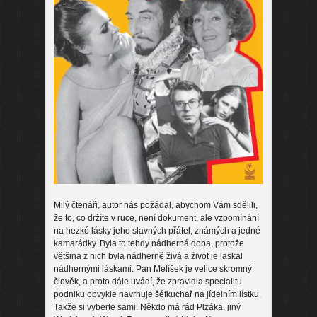
Milý čtenáři, autor nás požádal, abychom Vám sdělili,
že to, co držíte v ruce, není dokument, ale vzpomínání
na hezké lásky jeho slavných přátel, známých a jedné
kamarádky. Byla to tehdy nádherná doba, protože
většina z nich byla nádherně živá a život je laskal
nádhernými láskami. Pan Melíšek je velice skromný
člověk, a proto dále uvádí, že zpravidla specialitu
podniku obvykle navrhuje šéfkuchař na jídelním lístku.
Takže si vyberte sami. Někdo má rád Plzáka, jiný