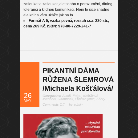
zatloukat a zatloukat, ale snaha o porozumění, dialog,
toleranci a klidnou komunikaci. Není to sice snadné,
ale kniha vám ukáže jak na to.
Formát A 5, vazba pevná, rozsah cca. 220 str.,
cena 269 Kč, ISBN: 978-80-7229-241-7
PIKANTNÍ DÁMA
RŮŽENA ŠLEMROVÁ
/Michaela Košťálová/
26
Categories:
Autoři
,
Faktu
,
Košťálová
Michaela
,
Osobnosti
,
Připravujeme
,
Žánry
MAY
Comments Off
by admin