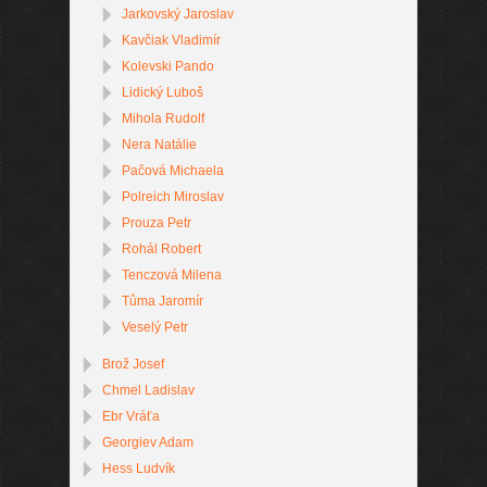
Jarkovský Jaroslav
Kavčiak Vladimír
Kolevski Pando
Lidický Luboš
Mihola Rudolf
Nera Natálie
Pačová Michaela
Polreich Miroslav
Prouza Petr
Rohál Robert
Tenczová Milena
Tůma Jaromír
Veselý Petr
Brož Josef
Chmel Ladislav
Ebr Vráťa
Georgiev Adam
Hess Ludvík