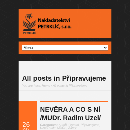
All posts in Připravujeme
You are here:
Home
/ All posts in Připravujeme
NEVĚRA A CO S NÍ
/MUDr. Radim Uzel/
26
Categories:
Autoři
,
Ostatní
,
Připravujeme
,
Uzel Radim MUDr.
,
Žánry
MAY