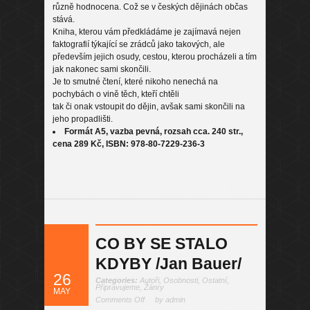
různě hodnocena. Což se v českých dějinách občas
stává.
Kniha, kterou vám předkládáme je zajímavá nejen
faktografií týkající se zrádců jako takových, ale
především jejich osudy, cestou, kterou procházeli a tím
jak nakonec sami skončili.
Je to smutné čtení, které nikoho nenechá na
pochybách o vině těch, kteří chtěli
tak či onak vstoupit do dějin, avšak sami skončili na
jeho propadlišti.
Formát A5, vazba pevná, rozsah cca. 240 str.,
cena 289 Kč, ISBN: 978-80-7229-236-3
CO BY SE STALO
KDYBY /Jan Bauer/
26
Categories:
Autoři
,
Osobnosti
,
Ostatní
,
Připravujeme
,
Žánry
MAY
Comments Off
by admin