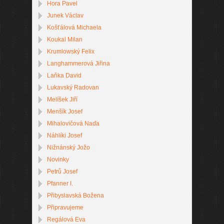
Hora Pavel
Junek Václav
Košťálová Michaela
Koukal Milan
Krumlowský Felix
Langhammerová Jiřina
Laňka David
Lukavský Radovan
Melíšek Jiří
Menšík Josef
Mihalovičová Naďa
Náhlíki Josef
Nižnánský Jožo
Novinky
Petrů Josef
Pfanner I.
Přibyslavská Božena
Připravujeme
Regálová Eva