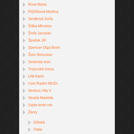
Rivai Marie
Růžičková Martina
Sirotková Soňa
Šiška Miroslav
Šmíd Jaroslav
Špaček Jiří
Spencer Olga Brom
Švec Bohuslav
Svoboda Ivan
Trojovská Inesa
Ulík Karel
Uzel Radim MUDr.
Ventura Vita V.
Veselá Markéta
Vyjde tento rok
Žánry
Dětská
Faktu