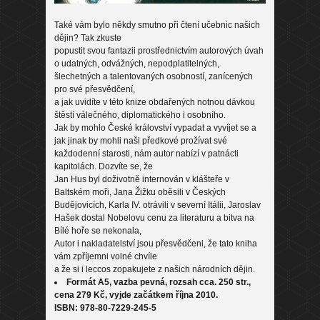
Také vám bylo někdy smutno při čtení učebnic našich
dějin? Tak zkuste
popustit svou fantazii prostřednictvím autorových úvah
o udatných, odvážných, nepodplatitelných,
šlechetných a talentovaných osobností, zanícených
pro své přesvědčení,
a jak uvidíte v této knize obdařených notnou dávkou
štěstí válečného, diplomatického i osobního.
Jak by mohlo České království vypadat a vyvíjet se a
jak jinak by mohli naši předkové prožívat své
každodenní starosti, nám autor nabízí v patnácti
kapitolách. Dozvíte se, že
Jan Hus byl doživotně internován v klášteře v
Baltském moři, Jana Žižku oběsili v Českých
Budějovicích, Karla IV. otrávili v severní Itálii, Jaroslav
Hašek dostal Nobelovu cenu za literaturu a bitva na
Bílé hoře se nekonala,
Autor i nakladatelství jsou přesvědčeni, že tato kniha
vám zpříjemni volné chvíle
a že si i leccos zopakujete z našich národních dějin.
Formát A5, vazba pevná, rozsah cca. 250 str.,
cena 279 Kč, vyjde začátkem října 2010.
ISBN: 978-80-7229-245-5