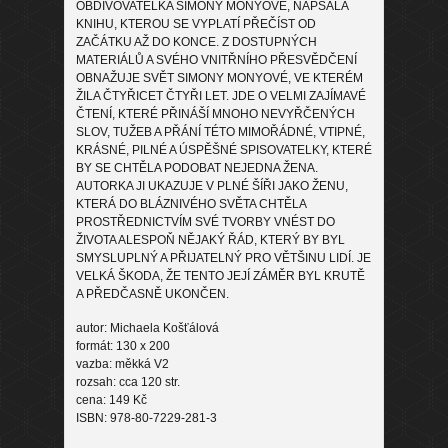
OBDIVOVATELKA SIMONY MONYOVÉ, NAPSALA
KNIHU, KTEROU SE VYPLATÍ PŘEČÍST OD
ZAČÁTKU AŽ DO KONCE. Z DOSTUPNÝCH
MATERIÁLŮ A SVÉHO VNITŘNÍHO PŘESVĚDČENÍ
OBNAŽUJE SVĚT SIMONY MONYOVÉ, VE KTERÉM
ŽILA ČTYŘICET ČTYŘI LET. JDE O VELMI ZAJÍMAVÉ
ČTENÍ, KTERÉ PŘINÁŠÍ MNOHO NEVYŘČENÝCH
SLOV, TUŽEB A PŘÁNÍ TÉTO MIMOŘÁDNÉ, VTIPNÉ,
KRÁSNÉ, PILNÉ A ÚSPĚŠNÉ SPISOVATELKY, KTERÉ
BY SE CHTĚLA PODOBAT NEJEDNA ŽENA.
AUTORKA JI UKAZUJE V PLNÉ ŠÍŘI JAKO ŽENU,
KTERÁ DO BLÁZNIVÉHO SVĚTA CHTĚLA
PROSTŘEDNICTVÍM SVÉ TVORBY VNÉST DO
ŽIVOTA ALESPOŇ NĚJAKÝ ŘÁD, KTERÝ BY BYL
SMYSLUPLNÝ A PŘIJATELNÝ PRO VĚTŠINU LIDÍ. JE
VELKÁ ŠKODA, ŽE TENTO JEJÍ ZÁMĚR BYL KRUTĚ
A PŘEDČASNĚ UKONČEN.
autor: Michaela Košťálová
formát: 130 x 200
vazba: měkká V2
rozsah: cca 120 str.
cena: 149 Kč
ISBN: 978-80-7229-281-3