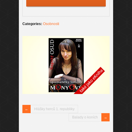
Categories:
Osobnosti
Hlášky herců 1. republiky
Balady o koních