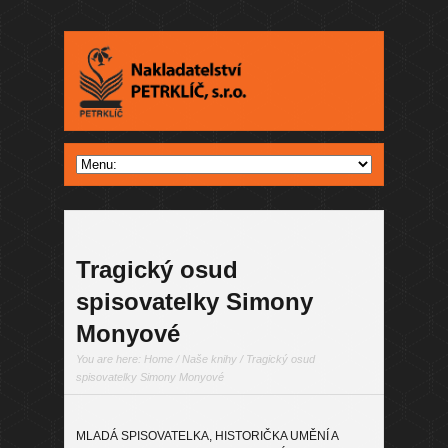
Tragický osud
spisovatelky Simony
Monyové
You are here:
Home
/
Naše knihy
/ Tragický osud
spisovatelky Simony Monyové
MLADÁ SPISOVATELKA, HISTORIČKA UMĚNÍ A