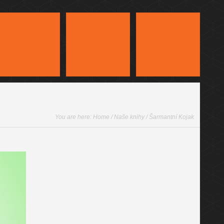
You are here:
Home
/
Naše knihy
/ Šarmantní Kojak