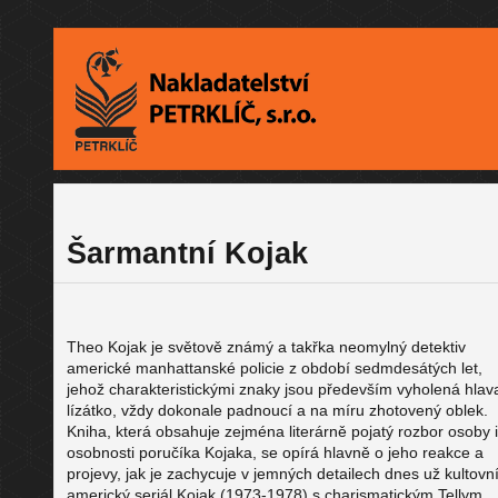
Šarmantní Kojak
Theo Kojak je světově známý a takřka neomylný detektiv
americké manhattanské policie z období sedmdesátých let,
jehož charakteristickými znaky jsou především vyholená hlav
lízátko, vždy dokonale padnoucí a na míru zhotovený oblek.
Kniha, která obsahuje zejména literárně pojatý rozbor osoby i
osobnosti poručíka Kojaka, se opírá hlavně o jeho reakce a
projevy, jak je zachycuje v jemných detailech dnes už kultovn
americký seriál Kojak (1973-1978) s charismatickým Tellym