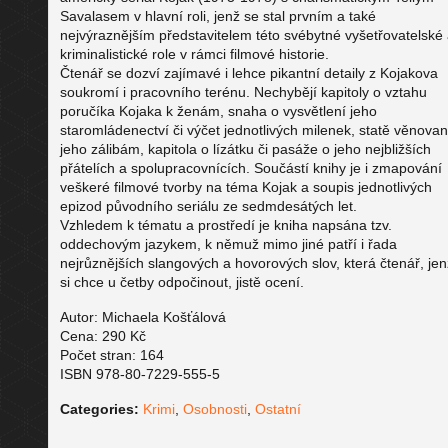
Savalasem v hlavní roli, jenž se stal prvním a také
nejvýraznějším představitelem této svébytné vyšetřovatelské
kriminalistické role v rámci filmové historie.
Čtenář se dozví zajímavé i lehce pikantní detaily z Kojakova
soukromí i pracovního terénu. Nechybějí kapitoly o vztahu
poručíka Kojaka k ženám, snaha o vysvětlení jeho
staromládenectví či výčet jednotlivých milenek, statě věnova
jeho zálibám, kapitola o lízátku či pasáže o jeho nejbližších
přátelích a spolupracovnících. Součástí knihy je i zmapování
veškeré filmové tvorby na téma Kojak a soupis jednotlivých
epizod původního seriálu ze sedmdesátých let.
Vzhledem k tématu a prostředí je kniha napsána tzv.
oddechovým jazykem, k němuž mimo jiné patří i řada
nejrůznějších slangových a hovorových slov, která čtenář, jen
si chce u četby odpočinout, jistě ocení.
Autor: Michaela Košťálová
Cena: 290 Kč
Počet stran: 164
ISBN 978-80-7229-555-5
Categories:
Krimi
,
Osobnosti
,
Ostatní