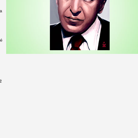
 a
né
ž