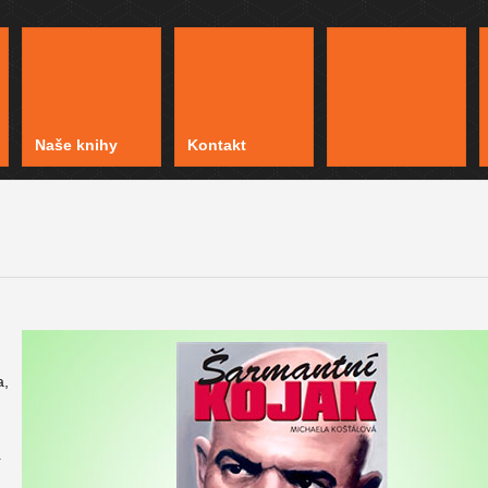
Naše knihy
Kontakt
a,
í