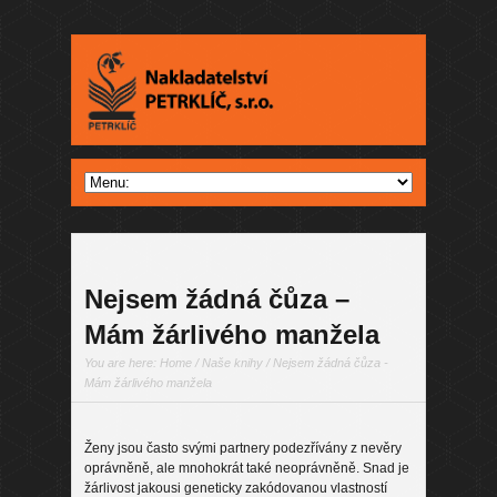
Nejsem žádná čůza –
Mám žárlivého manžela
You are here:
Home
/
Naše knihy
/ Nejsem žádná čůza -
Mám žárlivého manžela
Ženy jsou často svými partnery podezřívány z nevěry
oprávněně, ale mnohokrát také neoprávněně. Snad je
žárlivost jakousi geneticky zakódovanou vlastností