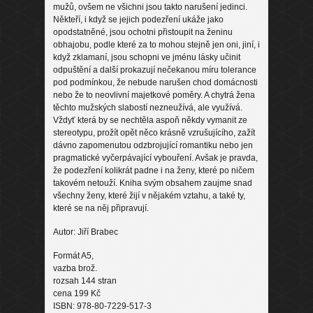
mužů, ovšem ne všichni jsou takto narušení jedinci.
Někteří, i když se jejich podezření ukáže jako
opodstatněné, jsou ochotni přistoupit na ženinu
obhajobu, podle které za to mohou stejně jen oni, jiní, i
když zklamaní, jsou schopni ve jménu lásky učinit
odpuštění a další prokazují nečekanou míru tolerance
pod podmínkou, že nebude narušen chod domácnosti
nebo že to neovlivní majetkové poměry. A chytrá žena
těchto mužských slabostí nezneužívá, ale využívá.
Vždyť která by se nechtěla aspoň někdy vymanit ze
stereotypu, prožít opět něco krásně vzrušujícího, zažít
dávno zapomenutou odzbrojující romantiku nebo jen
pragmatické vyčerpávající vybouření. Avšak je pravda,
že podezření kolikrát padne i na ženy, které po ničem
takovém netouží. Kniha svým obsahem zaujme snad
všechny ženy, které žijí v nějakém vztahu, a také ty,
které se na něj připravují.
Autor: Jiří Brabec
Formát A5,
vazba brož.
rozsah 144 stran
cena 199 Kč
ISBN: 978-80-7229-517-3