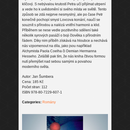
klíčový. S nebývalou krutostí Petra učí přijímat utrpení
a vede ho k uvědomění si svého místa ve světě. Tento
způsob se zdá nejprve nesmyslný, ale po čase Petr
konečně pochopí smysl Lovcova konání, naučí se
souznít s přírodou a nalézá vnitřní harmonii a klid.
Příběhem se nese vedle pozitivního sdělení také
několik syrových pasáží o boji člověka s přírodním
řádem. Díky nim příběh získává na hloubce a nechává
nás vzpomenout na díla, jako jsou například
Alchymista Paola Coelha či Demian Hermanna
Hesseho. Zvláště pak tím, že nás kniha čtivou formou
nutí přemýšet nad sebou samými a povahou
moderního světa.
Autor: Jan Šumbera
Cena: 185 Kč
Počet stran: 112
ISBN 978-80-7229-607-1
Categories:
Romány