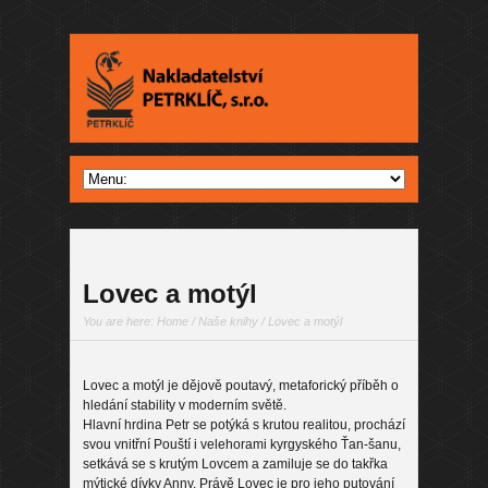
Lovec a motýl
You are here:
Home
/
Naše knihy
/ Lovec a motýl
Lovec a motýl je dějově poutavý, metaforický příběh o
hledání stability v moderním světě.
Hlavní hrdina Petr se potýká s krutou realitou, prochází
svou vnitřní Pouští i velehorami kyrgyského Ťan-šanu,
setkává se s krutým Lovcem a zamiluje se do takřka
mýtické dívky Anny. Právě Lovec je pro jeho putování