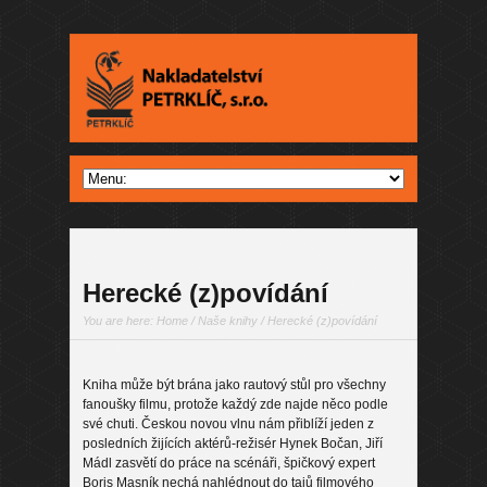
Herecké (z)povídání
You are here:
Home
/
Naše knihy
/ Herecké (z)povídání
Kniha může být brána jako rautový stůl pro všechny
fanoušky filmu, protože každý zde najde něco podle
své chuti. Českou novou vlnu nám přiblíží jeden z
posledních žijících aktérů-režisér Hynek Bočan, Jiří
Mádl zasvětí do práce na scénáři, špičkový expert
Boris Masník nechá nahlédnout do tajů filmového