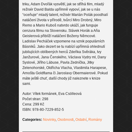
triku, Adam Dvořák vysvětlí, jak se stříhá film, mladý
režisér David Balda upřímně vypoví, jak se u nás
“oceňuje“ mladý talent, režisér Marián Polák poodhalí
natáčení života v přírodě, tvůrcí Miro Drobný, Miro
Remo a Mario Kuboš natvrdo ukáží, jak funguje
cenzura filmu na Slovensku. Slávek Horák a Aňa
Geislerová přiblíží natáčení Boženy Němcové.
Ladislav Pecháček vzpomene na vznik populárních
Básniků. Jako dezert se tu nabízí upřímná ohlednutí
jubilujících oblíbených herců Zdeňka Svěráka, Ivy
Janžurové, Jana Čenského, Václava Vydry ml, Dany
Syslové, Jiřího Lábuse, Pavla Zedníčka, Jitky
Zelenohorské, Oldřicha Vlacha, Vlastimila Harapese,
Arnošta Goldflama či Jaroslavy Obermaierové. Pokud
máte ještě chuť, další chody již naleznete v knize
sami.
Autor: Vítek formánek, Eva Csölleová
Počet stran: 298
Cena: 299 Kč
ISBN: 978-80-7229-852-5
Categories:
Novinky
,
Osobnosti
,
Ostatní
,
Romány