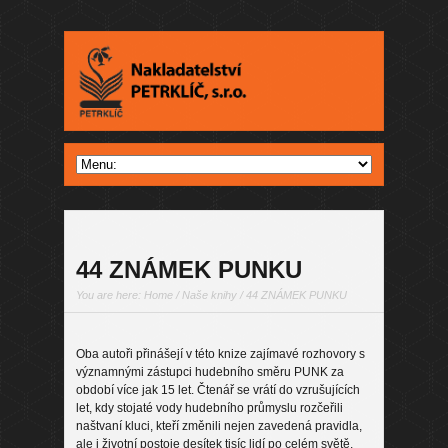
44 ZNÁMEK PUNKU
You are here:
Home
/
Naše knihy
/ 44 ZNÁMEK PUNKU
Oba autoři přinášejí v této knize zajímavé rozhovory s
významnými zástupci hudebního směru PUNK za
období více jak 15 let. Čtenář se vrátí do vzrušujících
let, kdy stojaté vody hudebního průmyslu rozčeřili
naštvaní kluci, kteří změnili nejen zavedená pravidla,
ale i životní postoje desítek tisíc lidí po celém světě.