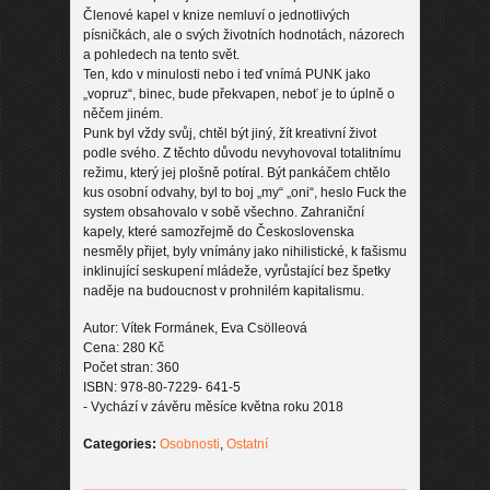
Členové kapel v knize nemluví o jednotlivých
písničkách, ale o svých životních hodnotách, názorech
a pohledech na tento svět.
Ten, kdo v minulosti nebo i teď vnímá PUNK jako
„vopruz“, binec, bude překvapen, neboť je to úplně o
něčem jiném.
Punk byl vždy svůj, chtěl být jiný, žít kreativní život
podle svého. Z těchto důvodu nevyhovoval totalitnímu
režimu, který jej plošně potíral. Být pankáčem chtělo
kus osobní odvahy, byl to boj „my“ „oni“, heslo Fuck the
system obsahovalo v sobě všechno. Zahraniční
kapely, které samozřejmě do Československa
nesměly přijet, byly vnímány jako nihilistické, k fašismu
inklinující seskupení mládeže, vyrůstající bez špetky
naděje na budoucnost v prohnilém kapitalismu.
Autor: Vítek Formánek, Eva Csölleová
Cena: 280 Kč
Počet stran: 360
ISBN: 978-80-7229- 641-5
- Vychází v závěru měsíce května roku 2018
Categories:
Osobnosti
,
Ostatní